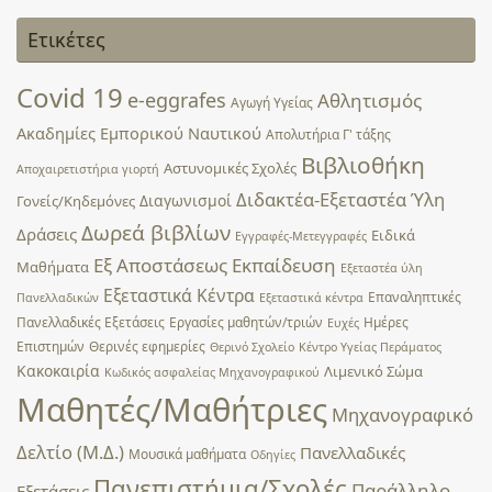
Ετικέτες
Covid 19
e-eggrafes
Αθλητισμός
Αγωγή Υγείας
Ακαδημίες Εμπορικού Ναυτικού
Απολυτήρια Γ' τάξης
Βιβλιοθήκη
Αστυνομικές Σχολές
Αποχαιρετιστήρια γιορτή
Διδακτέα-Εξεταστέα Ύλη
Διαγωνισμοί
Γονείς/Κηδεμόνες
Δωρεά βιβλίων
Δράσεις
Ειδικά
Εγγραφές-Μετεγγραφές
Εξ Αποστάσεως Εκπαίδευση
Μαθήματα
Εξεταστέα ύλη
Εξεταστικά Κέντρα
Επαναληπτικές
Πανελλαδικών
Εξεταστικά κέντρα
Πανελλαδικές Εξετάσεις
Εργασίες μαθητών/τριών
Ημέρες
Ευχές
Επιστημών
Θερινές εφημερίες
Θερινό Σχολείο
Κέντρο Υγείας Περάματος
Κακοκαιρία
Λιμενικό Σώμα
Κωδικός ασφαλείας Μηχανογραφικού
Μαθητές/Μαθήτριες
Μηχανογραφικό
Δελτίο (Μ.Δ.)
Πανελλαδικές
Μουσικά μαθήματα
Οδηγίες
Πανεπιστήμια/Σχολές
Παράλληλο
Εξετάσεις