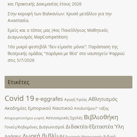
και Πρακτικής Δοκιμασίας έτους 2026
Στην κορυφή των Βαλκανίων: Χρυσό μετάλλιο για την
Αναστασία.
Εμείς και ο τόπος μας (4ος Πανελλήνιος Μαθητικός
Διαγωνισμός MapCompetition)
10ο μικρό φεστιβάλ “δεν είμαστε μόνοι”: Παράσταση της
θεατρικής ομάδας “παράγκα με θέα” στο ναυπηγείο Ψαρρού
στις 5/7/2026
Ετικέτες
Covid 19
e-eggrafes
Αθλητισμός
Αγωγή Υγείας
Ακαδημίες Εμπορικού Ναυτικού
Απολυτήρια Γ' τάξης
Βιβλιοθήκη
Αστυνομικές Σχολές
Αποχαιρετιστήρια γιορτή
Διδακτέα-Εξεταστέα Ύλη
Διαγωνισμοί
Γονείς/Κηδεμόνες
Δωρεά βιβλίων
Δράσεις
Ειδικά
Εγγραφές-Μετεγγραφές