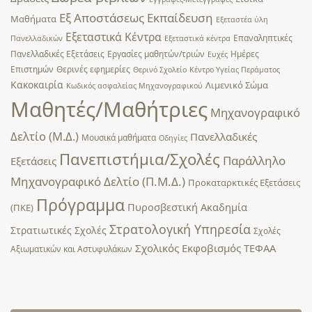
Εξ Αποστάσεως Εκπαίδευση
Μαθήματα
Εξεταστέα ύλη
Εξεταστικά Κέντρα
Επαναληπτικές
Πανελλαδικών
Εξεταστικά κέντρα
Πανελλαδικές Εξετάσεις
Εργασίες μαθητών/τριών
Ημέρες
Ευχές
Επιστημών
Θερινές εφημερίες
Θερινό Σχολείο
Κέντρο Υγείας Περάματος
Κακοκαιρία
Λιμενικό Σώμα
Κωδικός ασφαλείας Μηχανογραφικού
Μαθητές/Μαθήτριες
Μηχανογραφικό
Δελτίο (Μ.Δ.)
Πανελλαδικές
Μουσικά μαθήματα
Οδηγίες
Πανεπιστήμια/Σχολές
Παράλληλο
Εξετάσεις
Μηχανογραφικό Δελτίο (Π.Μ.Δ.)
Προκαταρκτικές Εξετάσεις
Πρόγραμμα
Πυροσβεστική Ακαδημία
(ΠΚΕ)
Στρατολογική Υπηρεσία
Στρατιωτικές Σχολές
Σχολές
Σχολικός Εκφοβισμός
ΤΕΦΑΑ
Αξιωματικών και Αστυφυλάκων