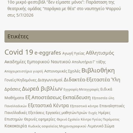
10ο μικρό φεστιβάλ “δεν είμαστε μόνοι”: Παράσταση της
θεατρικής ομάδας “παράγκα με θέα” στο ναυπηγείο Ψαρρού
στις 5/7/2026
Ετικέτες
Covid 19
e-eggrafes
Αθλητισμός
Αγωγή Υγείας
Ακαδημίες Εμπορικού Ναυτικού
Απολυτήρια Γ' τάξης
Βιβλιοθήκη
Αστυνομικές Σχολές
Αποχαιρετιστήρια γιορτή
Διδακτέα-Εξεταστέα Ύλη
Διαγωνισμοί
Γονείς/Κηδεμόνες
Δωρεά βιβλίων
Δράσεις
Ειδικά
Εγγραφές-Μετεγγραφές
Εξ Αποστάσεως Εκπαίδευση
Μαθήματα
Εξεταστέα ύλη
Εξεταστικά Κέντρα
Επαναληπτικές
Πανελλαδικών
Εξεταστικά κέντρα
Πανελλαδικές Εξετάσεις
Εργασίες μαθητών/τριών
Ημέρες
Ευχές
Επιστημών
Θερινές εφημερίες
Θερινό Σχολείο
Κέντρο Υγείας Περάματος
Κακοκαιρία
Λιμενικό Σώμα
Κωδικός ασφαλείας Μηχανογραφικού