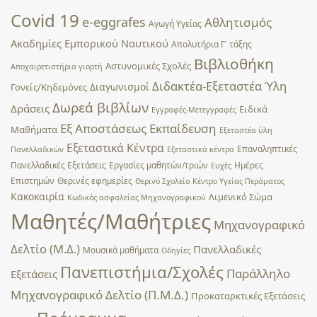
Covid 19
e-eggrafes
Αθλητισμός
Αγωγή Υγείας
Ακαδημίες Εμπορικού Ναυτικού
Απολυτήρια Γ' τάξης
Βιβλιοθήκη
Αστυνομικές Σχολές
Αποχαιρετιστήρια γιορτή
Διδακτέα-Εξεταστέα Ύλη
Διαγωνισμοί
Γονείς/Κηδεμόνες
Δωρεά βιβλίων
Δράσεις
Ειδικά
Εγγραφές-Μετεγγραφές
Εξ Αποστάσεως Εκπαίδευση
Μαθήματα
Εξεταστέα ύλη
Εξεταστικά Κέντρα
Επαναληπτικές
Πανελλαδικών
Εξεταστικά κέντρα
Πανελλαδικές Εξετάσεις
Εργασίες μαθητών/τριών
Ημέρες
Ευχές
Επιστημών
Θερινές εφημερίες
Θερινό Σχολείο
Κέντρο Υγείας Περάματος
Κακοκαιρία
Λιμενικό Σώμα
Κωδικός ασφαλείας Μηχανογραφικού
Μαθητές/Μαθήτριες
Μηχανογραφικό
Δελτίο (Μ.Δ.)
Πανελλαδικές
Μουσικά μαθήματα
Οδηγίες
Πανεπιστήμια/Σχολές
Παράλληλο
Εξετάσεις
Μηχανογραφικό Δελτίο (Π.Μ.Δ.)
Προκαταρκτικές Εξετάσεις