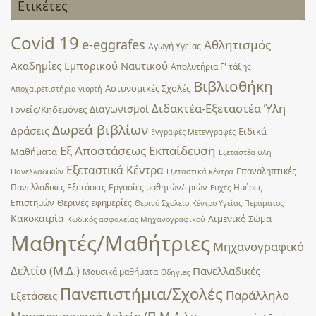
Ετικέτες
Covid 19
e-eggrafes
Αθλητισμός
Αγωγή Υγείας
Ακαδημίες Εμπορικού Ναυτικού
Απολυτήρια Γ' τάξης
Βιβλιοθήκη
Αστυνομικές Σχολές
Αποχαιρετιστήρια γιορτή
Διδακτέα-Εξεταστέα Ύλη
Διαγωνισμοί
Γονείς/Κηδεμόνες
Δωρεά βιβλίων
Δράσεις
Ειδικά
Εγγραφές-Μετεγγραφές
Εξ Αποστάσεως Εκπαίδευση
Μαθήματα
Εξεταστέα ύλη
Εξεταστικά Κέντρα
Επαναληπτικές
Πανελλαδικών
Εξεταστικά κέντρα
Πανελλαδικές Εξετάσεις
Εργασίες μαθητών/τριών
Ημέρες
Ευχές
Επιστημών
Θερινές εφημερίες
Θερινό Σχολείο
Κέντρο Υγείας Περάματος
Κακοκαιρία
Λιμενικό Σώμα
Κωδικός ασφαλείας Μηχανογραφικού
Μαθητές/Μαθήτριες
Μηχανογραφικό
Δελτίο (Μ.Δ.)
Πανελλαδικές
Μουσικά μαθήματα
Οδηγίες
Πανεπιστήμια/Σχολές
Παράλληλο
Εξετάσεις