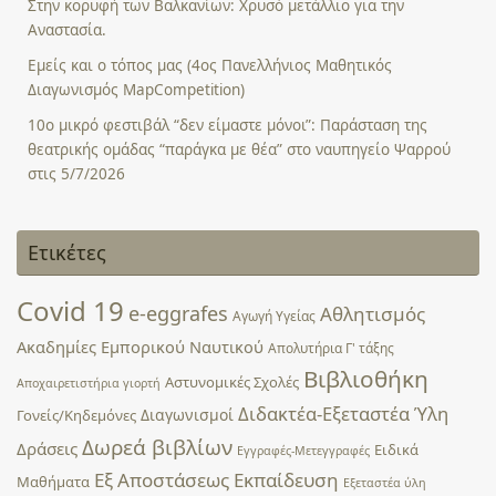
Στην κορυφή των Βαλκανίων: Χρυσό μετάλλιο για την
Αναστασία.
Εμείς και ο τόπος μας (4ος Πανελλήνιος Μαθητικός
Διαγωνισμός MapCompetition)
10ο μικρό φεστιβάλ “δεν είμαστε μόνοι”: Παράσταση της
θεατρικής ομάδας “παράγκα με θέα” στο ναυπηγείο Ψαρρού
στις 5/7/2026
Ετικέτες
Covid 19
e-eggrafes
Αθλητισμός
Αγωγή Υγείας
Ακαδημίες Εμπορικού Ναυτικού
Απολυτήρια Γ' τάξης
Βιβλιοθήκη
Αστυνομικές Σχολές
Αποχαιρετιστήρια γιορτή
Διδακτέα-Εξεταστέα Ύλη
Διαγωνισμοί
Γονείς/Κηδεμόνες
Δωρεά βιβλίων
Δράσεις
Ειδικά
Εγγραφές-Μετεγγραφές
Εξ Αποστάσεως Εκπαίδευση
Μαθήματα
Εξεταστέα ύλη