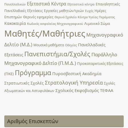
Εξεταστικά Κέντρα
Επαναληπτικές
Πανελλαδικών
Εξεταστικά κέντρα
Πανελλαδικές Εξετάσεις
Εργασίες μαθητών/τριών
Ημέρες
Ευχές
Επιστημών
Θερινές εφημερίες
Θερινό Σχολείο
Κέντρο Υγείας Περάματος
Κακοκαιρία
Λιμενικό Σώμα
Κωδικός ασφαλείας Μηχανογραφικού
Μαθητές/Μαθήτριες
Μηχανογραφικό
Δελτίο (Μ.Δ.)
Πανελλαδικές
Μουσικά μαθήματα
Οδηγίες
Πανεπιστήμια/Σχολές
Παράλληλο
Εξετάσεις
Μηχανογραφικό Δελτίο (Π.Μ.Δ.)
Προκαταρκτικές Εξετάσεις
Πρόγραμμα
Πυροσβεστική Ακαδημία
(ΠΚΕ)
Στρατολογική Υπηρεσία
Στρατιωτικές Σχολές
Σχολές
Σχολικός Εκφοβισμός
ΤΕΦΑΑ
Αξιωματικών και Αστυφυλάκων
Αριθμός Επισκεπτών