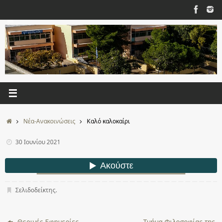
Μετάβαση
στο
περιεχόμενο
Αρχική
Νέα-Ανακοινώσεις
Καλό καλοκαίρι
30 Ιουνίου 2021
Σελιδοδείκτης
.
Θερινές Εφημερίες
Τμήμα Φιλοσοφίας της