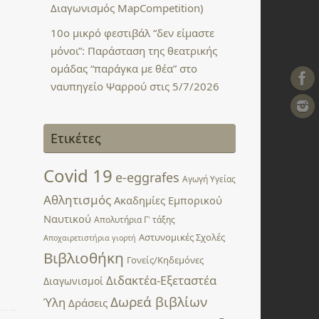
Διαγωνισμός MapCompetition)
10ο μικρό φεστιβάλ “δεν είμαστε
μόνοι”: Παράσταση της θεατρικής
ομάδας “παράγκα με θέα” στο
ναυπηγείο Ψαρρού στις 5/7/2026
Ετικέτες
Covid 19
e-eggrafes
Αγωγή Υγείας
Αθλητισμός
Ακαδημίες Εμπορικού
Ναυτικού
Απολυτήρια Γ' τάξης
Αστυνομικές Σχολές
Αποχαιρετιστήρια γιορτή
Βιβλιοθήκη
Γονείς/Κηδεμόνες
Διδακτέα-Εξεταστέα
Διαγωνισμοί
Δωρεά βιβλίων
Ύλη
Δράσεις