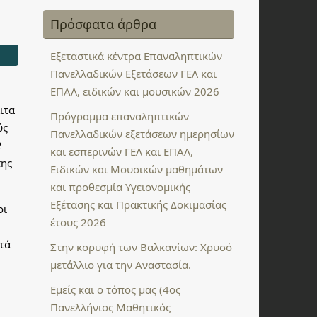
Πρόσφατα άρθρα
Εξεταστικά κέντρα Επαναληπτικών
Πανελλαδικών Εξετάσεων ΓΕΛ και
ΕΠΑΛ, ειδικών και μουσικών 2026
ιτα
Πρόγραμμα επαναληπτικών
ύς
Πανελλαδικών εξετάσεων ημερησίων
2
και εσπερινών ΓΕΛ και ΕΠΑΛ,
της
Ειδικών και Μουσικών μαθημάτων
και προθεσμία Υγειονομικής
Εξέτασης και Πρακτικής Δοκιμασίας
οι
έτους 2026
τά
Στην κορυφή των Βαλκανίων: Χρυσό
μετάλλιο για την Αναστασία.
Εμείς και ο τόπος μας (4ος
Πανελλήνιος Μαθητικός