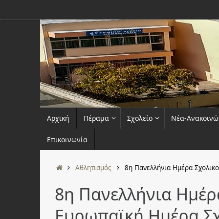
Μετάβαση
στο
περιεχόμενο
Μετάβαση
Αρχική
Πέραμα
Σχολείο
Νέα-Ανακοινώ
στο
περιεχόμενο
Επικοινωνία
Αρχική
Αθλητισμός
8η Πανελλήνια Ημέρα Σχολικ
8η Πανελλήνια Ημέρ
Ευρωπαϊκή Ημέρα Σχ