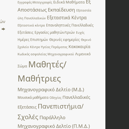
Εξ
Ειδικά Μαθήματα
Εγγραφές-Μετεγγραφές
Αποστάσεως Εκπαίδευση
Εξεταστέα
Εξεταστικά Κέντρα
ύλη Πανελλαδικών
τών
Επαναληπτικές Πανελλαδικές
Εξεταστικά κέντρα
2
Εξετάσεις
Εργασίες μαθητών/τριών
Ευχές
Ημέρες Επιστημών
Θερινές εφημερίες
Θερινό
Κακοκαιρία
Σχολείο
Κέντρο Υγείας Περάματος
Λιμενικό
Κωδικός ασφαλείας Μηχανογραφικού
Μαθητές/
Σώμα
Μαθήτριες
Μηχανογραφικό Δελτίο (Μ.Δ.)
Πανελλαδικές
Μουσικά μαθήματα
Οδηγίες
Πανεπιστήμια/
Εξετάσεις
Σχολές
Παράλληλο
Μηχανογραφικό Δελτίο (Π.Μ.Δ.)