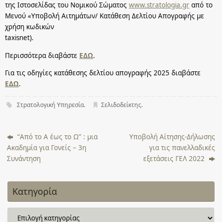
της Ιστοσελίδας του Νομικού Σώματος
www.stratologia.gr
από το
Μενού «Υποβολή Αιτημάτων/ Κατάθεση Δελτίου Απογραφής με
χρήση κωδικών
taxisnet).
Περισσότερα διαβάστε
ΕΔΩ
.
Για τις οδηγίες κατάθεσης δελτίου απογραφής 2025 διαβάστε
ΕΔΩ
.
Στρατολογική Υπηρεσία
.
Σελιδοδείκτης
.
“Από το Α έως το Ω” : μια
Υποβολή Αίτησης-Δήλωσης
Ακαδημία για Γονείς – 3η
για τις πανελλαδικές
Συνάντηση
εξετάσεις ΓΕΛ 2022
Κατηγορία
Κατηγορία