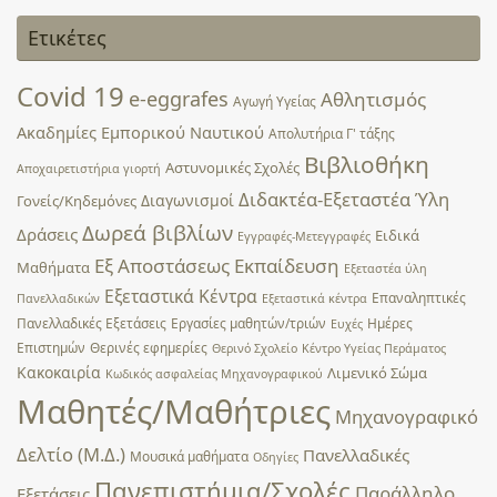
Ετικέτες
Covid 19
e-eggrafes
Αθλητισμός
Αγωγή Υγείας
Ακαδημίες Εμπορικού Ναυτικού
Απολυτήρια Γ' τάξης
Βιβλιοθήκη
Αστυνομικές Σχολές
Αποχαιρετιστήρια γιορτή
Διδακτέα-Εξεταστέα Ύλη
Διαγωνισμοί
Γονείς/Κηδεμόνες
Δωρεά βιβλίων
Δράσεις
Ειδικά
Εγγραφές-Μετεγγραφές
Εξ Αποστάσεως Εκπαίδευση
Μαθήματα
Εξεταστέα ύλη
Εξεταστικά Κέντρα
Επαναληπτικές
Πανελλαδικών
Εξεταστικά κέντρα
Πανελλαδικές Εξετάσεις
Εργασίες μαθητών/τριών
Ημέρες
Ευχές
Επιστημών
Θερινές εφημερίες
Θερινό Σχολείο
Κέντρο Υγείας Περάματος
Κακοκαιρία
Λιμενικό Σώμα
Κωδικός ασφαλείας Μηχανογραφικού
Μαθητές/Μαθήτριες
Μηχανογραφικό
Δελτίο (Μ.Δ.)
Πανελλαδικές
Μουσικά μαθήματα
Οδηγίες
Πανεπιστήμια/Σχολές
Παράλληλο
Εξετάσεις