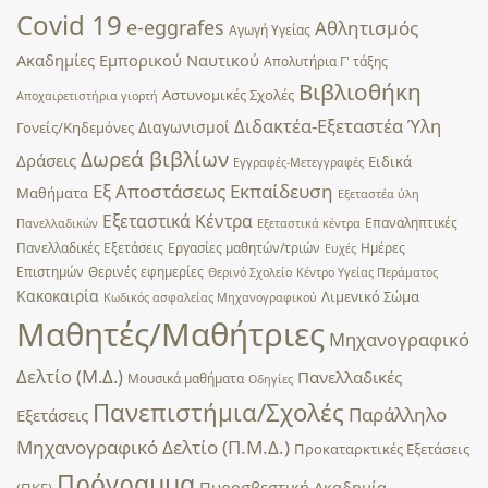
Covid 19
e-eggrafes
Αθλητισμός
Αγωγή Υγείας
Ακαδημίες Εμπορικού Ναυτικού
Απολυτήρια Γ' τάξης
Βιβλιοθήκη
Αστυνομικές Σχολές
Αποχαιρετιστήρια γιορτή
Διδακτέα-Εξεταστέα Ύλη
Διαγωνισμοί
Γονείς/Κηδεμόνες
Δωρεά βιβλίων
Δράσεις
Ειδικά
Εγγραφές-Μετεγγραφές
Εξ Αποστάσεως Εκπαίδευση
Μαθήματα
Εξεταστέα ύλη
Εξεταστικά Κέντρα
Επαναληπτικές
Πανελλαδικών
Εξεταστικά κέντρα
Πανελλαδικές Εξετάσεις
Εργασίες μαθητών/τριών
Ημέρες
Ευχές
Επιστημών
Θερινές εφημερίες
Θερινό Σχολείο
Κέντρο Υγείας Περάματος
Κακοκαιρία
Λιμενικό Σώμα
Κωδικός ασφαλείας Μηχανογραφικού
Μαθητές/Μαθήτριες
Μηχανογραφικό
Δελτίο (Μ.Δ.)
Πανελλαδικές
Μουσικά μαθήματα
Οδηγίες
Πανεπιστήμια/Σχολές
Παράλληλο
Εξετάσεις
Μηχανογραφικό Δελτίο (Π.Μ.Δ.)
Προκαταρκτικές Εξετάσεις
Πρόγραμμα
Πυροσβεστική Ακαδημία
(ΠΚΕ)