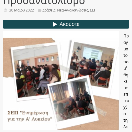
Προσανατολισμό
30 Μαΐου 2022
Δράσεις
,
Νέα-Ανακοινώσεις
,
ΣΕΠ
Πρ
αγ
μα
το
πο
ιή
θη
κε
με
επ
ιτυ
χί
α
τη
Δε