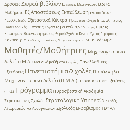
Δωρεά βιβλίων
Δράσεις
Ειδικά
Εγγραφές-Μετεγγραφές
Εξ Αποστάσεως Εκπαίδευση
Μαθήματα
Εξεταστέα ύλη
Εξεταστικά Κέντρα
Επαναληπτικές
Πανελλαδικών
Εξεταστικά κέντρα
Πανελλαδικές Εξετάσεις
Εργασίες μαθητών/τριών
Ημέρες
Ευχές
Επιστημών
Θερινές εφημερίες
Θερινό Σχολείο
Κέντρο Υγείας Περάματος
Κακοκαιρία
Λιμενικό Σώμα
Κωδικός ασφαλείας Μηχανογραφικού
Μαθητές/Μαθήτριες
Μηχανογραφικό
Δελτίο (Μ.Δ.)
Πανελλαδικές
Μουσικά μαθήματα
Οδηγίες
Πανεπιστήμια/Σχολές
Παράλληλο
Εξετάσεις
Μηχανογραφικό Δελτίο (Π.Μ.Δ.)
Προκαταρκτικές Εξετάσεις
Πρόγραμμα
Πυροσβεστική Ακαδημία
(ΠΚΕ)
Στρατολογική Υπηρεσία
Στρατιωτικές Σχολές
Σχολές
Σχολικός Εκφοβισμός
ΤΕΦΑΑ
Αξιωματικών και Αστυφυλάκων