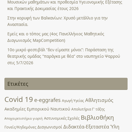
Μουσικών μαθημάτων και προθεσμία Υγειονομικής Εξέτασης
και Πρακτικής Δοκιμασίας έτους 2026
Στην κορυφή των Βαλκανίων: Χρυσό μετάλλιο για την
Αναστασία.
Εμείς και ο τόπος μας (4ος Πανελλήνιος Μαθητικός
Διαγωνισμός MapCompetition)
10ο μικρό φεστιβάλ “δεν είμαστε μόνοι”: Παράσταση της
θεατρικής ομάδας “παράγκα με θέα” στο ναυπηγείο Ψαρρού
στις 5/7/2026
Ετικέτες
Covid 19
e-eggrafes
Αθλητισμός
Αγωγή Υγείας
Ακαδημίες Εμπορικού Ναυτικού
Απολυτήρια Γ' τάξης
Βιβλιοθήκη
Αστυνομικές Σχολές
Αποχαιρετιστήρια γιορτή
Διδακτέα-Εξεταστέα Ύλη
Διαγωνισμοί
Γονείς/Κηδεμόνες