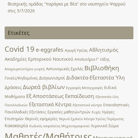
θεατρικής ομάδας “παράγκα με θέα” στο ναυπηγείο Ψαρρού
στις 5/7/2026
Ετικέτες
Covid 19
e-eggrafes
Αθλητισμός
Αγωγή Υγείας
Ακαδημίες Εμπορικού Ναυτικού
Απολυτήρια Γ' τάξης
Βιβλιοθήκη
Αστυνομικές Σχολές
Αποχαιρετιστήρια γιορτή
Διδακτέα-Εξεταστέα Ύλη
Διαγωνισμοί
Γονείς/Κηδεμόνες
Δωρεά βιβλίων
Δράσεις
Ειδικά
Εγγραφές-Μετεγγραφές
Εξ Αποστάσεως Εκπαίδευση
Μαθήματα
Εξεταστέα ύλη
Εξεταστικά Κέντρα
Επαναληπτικές
Πανελλαδικών
Εξεταστικά κέντρα
Πανελλαδικές Εξετάσεις
Εργασίες μαθητών/τριών
Ημέρες
Ευχές
Επιστημών
Θερινές εφημερίες
Θερινό Σχολείο
Κέντρο Υγείας Περάματος
Κακοκαιρία
Λιμενικό Σώμα
Κωδικός ασφαλείας Μηχανογραφικού
Μαθητές/Μαθήτριες
Μηχανογραφικό