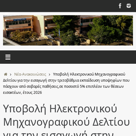
Μετάβαση
στο
περιεχόμενο
Αρχική
Νέα-Ανακοινώσεις
Υποβολή Ηλεκτρονικού Μηχανογραφικού
Δελτίου για την εισαγωγή στην τριτοβάθμια εκπαίδευση υποψηφίων που
πάσχουν από σοβαρές παθήσεις,σε ποσοστό 5% επιπλέον των θέσεων
εισακτέων, έτους 2026
Υποβολή Ηλεκτρονικού
Μηχανογραφικού Δελτίου
για την εισαγωγή στην