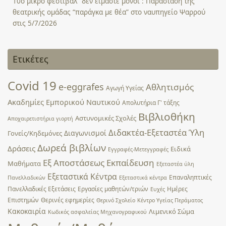
10ο μικρό φεστιβάλ “δεν είμαστε μόνοι”: Παράσταση της
θεατρικής ομάδας “παράγκα με θέα” στο ναυπηγείο Ψαρρού
στις 5/7/2026
Ετικέτες
Covid 19
e-eggrafes
Αθλητισμός
Αγωγή Υγείας
Ακαδημίες Εμπορικού Ναυτικού
Απολυτήρια Γ' τάξης
Βιβλιοθήκη
Αστυνομικές Σχολές
Αποχαιρετιστήρια γιορτή
Διδακτέα-Εξεταστέα Ύλη
Διαγωνισμοί
Γονείς/Κηδεμόνες
Δωρεά βιβλίων
Δράσεις
Ειδικά
Εγγραφές-Μετεγγραφές
Εξ Αποστάσεως Εκπαίδευση
Μαθήματα
Εξεταστέα ύλη
Εξεταστικά Κέντρα
Επαναληπτικές
Πανελλαδικών
Εξεταστικά κέντρα
Πανελλαδικές Εξετάσεις
Εργασίες μαθητών/τριών
Ημέρες
Ευχές
Επιστημών
Θερινές εφημερίες
Θερινό Σχολείο
Κέντρο Υγείας Περάματος
Κακοκαιρία
Λιμενικό Σώμα
Κωδικός ασφαλείας Μηχανογραφικού