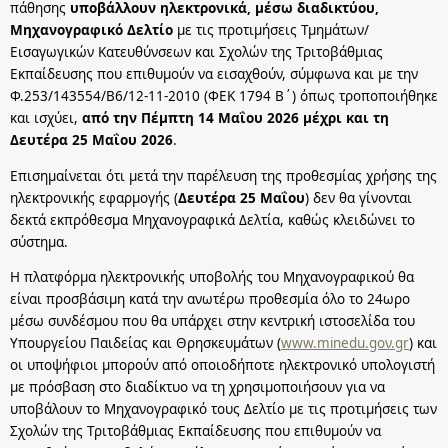
πάθησης
υποβάλλουν ηλεκτρονικά, μέσω διαδικτύου,
Μηχανογραφικό Δελτίο
με τις προτιμήσεις Τμημάτων/
Εισαγωγικών Κατευθύνσεων και Σχολών της Τριτοβάθμιας
Εκπαίδευσης που επιθυμούν να εισαχθούν, σύμφωνα και με την
Φ.253/143554/Β6/12-11-2010 (ΦΕΚ 1794 Β΄) όπως τροποποιήθηκε
και ισχύει,
από την Πέμπτη 14 Μαΐου 2026 μέχρι και τη
Δευτέρα 25 Μαΐου 2026
.
Επισημαίνεται ότι μετά την παρέλευση της προθεσμίας χρήσης της
ηλεκτρονικής εφαρμογής (
Δευτέρα 25 Μαΐου
) δεν θα γίνονται
δεκτά εκπρόθεσμα Μηχανογραφικά Δελτία, καθώς κλειδώνει το
σύστημα.
Η πλατφόρμα ηλεκτρονικής υποβολής του Μηχανογραφικού θα
είναι προσβάσιμη κατά την ανωτέρω προθεσμία όλο το 24ωρο
μέσω συνδέσμου που θα υπάρχει στην κεντρική ιστοσελίδα του
Υπουργείου Παιδείας και Θρησκευμάτων (
www.minedu.goν.gr
) και
οι υποψήφιοι μπορούν από οποιοδήποτε ηλεκτρονικό υπολογιστή
με πρόσβαση στο διαδίκτυο να τη χρησιμοποιήσουν για να
υποβάλουν το Μηχανογραφικό τους Δελτίο με τις προτιμήσεις των
Σχολών της Τριτοβάθμιας Εκπαίδευσης που επιθυμούν να