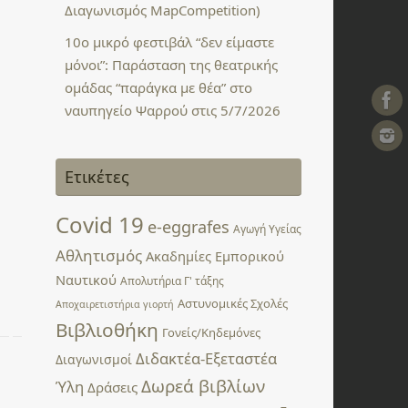
Διαγωνισμός MapCompetition)
10ο μικρό φεστιβάλ “δεν είμαστε
μόνοι”: Παράσταση της θεατρικής
ομάδας “παράγκα με θέα” στο
ναυπηγείο Ψαρρού στις 5/7/2026
Ετικέτες
Covid 19
e-eggrafes
Αγωγή Υγείας
Αθλητισμός
Ακαδημίες Εμπορικού
Ναυτικού
Απολυτήρια Γ' τάξης
Αστυνομικές Σχολές
Αποχαιρετιστήρια γιορτή
Βιβλιοθήκη
Γονείς/Κηδεμόνες
Διδακτέα-Εξεταστέα
Διαγωνισμοί
Δωρεά βιβλίων
Ύλη
Δράσεις