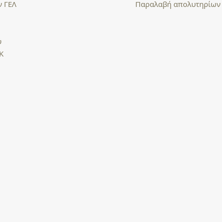
ν ΓΕΛ
Παραλαβή απολυτηρίω
ύ
Κ