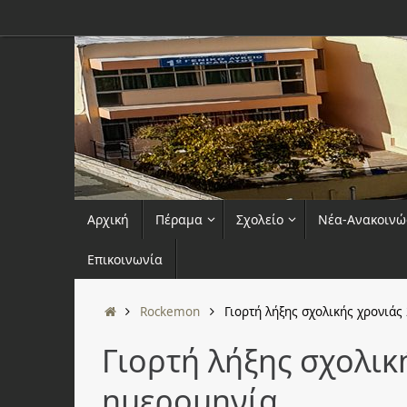
Μετάβαση
στο
περιεχόμενο
Μετάβαση
Αρχική
Πέραμα
Σχολείο
Νέα-Ανακοινώ
στο
περιεχόμενο
Επικοινωνία
Αρχική
Rockemon
Γιορτή λήξης σχολικής χρονιάς
Γιορτή λήξης σχολικ
ημερομηνία