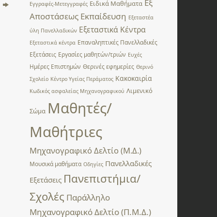
Εξ
Ειδικά Μαθήματα
ν
Εγγραφές-Μετεγγραφές
Αποστάσεως Εκπαίδευση
Εξεταστέα
Εξεταστικά Κέντρα
ύλη Πανελλαδικών
Επαναληπτικές Πανελλαδικές
Εξεταστικά κέντρα
Εξετάσεις
Εργασίες μαθητών/τριών
Ευχές
Ημέρες Επιστημών
Θερινές εφημερίες
Θερινό
Κακοκαιρία
Σχολείο
Κέντρο Υγείας Περάματος
Λιμενικό
Κωδικός ασφαλείας Μηχανογραφικού
Μαθητές/
Σώμα
Μαθήτριες
Μηχανογραφικό Δελτίο (Μ.Δ.)
Πανελλαδικές
Μουσικά μαθήματα
Οδηγίες
Πανεπιστήμια/
Εξετάσεις
Σχολές
Παράλληλο
Μηχανογραφικό Δελτίο (Π.Μ.Δ.)