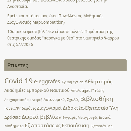
Στην κορυφή των Βαλκανίων: Χρυσό μετάλλιο για την
Αναστασία.
Εμείς και ο τόπος μας (4ος Πανελλήνιος Μαθητικός
Διαγωνισμός MapCompetition)
10ο μικρό φεστιβάλ “δεν είμαστε μόνοι”: Παράσταση της
θεατρικής ομάδας “παράγκα με θέα” στο ναυπηγείο Ψαρρού
στις 5/7/2026
Ετικέτες
Covid 19
e-eggrafes
Αθλητισμός
Αγωγή Υγείας
Ακαδημίες Εμπορικού Ναυτικού
Απολυτήρια Γ' τάξης
Βιβλιοθήκη
Αστυνομικές Σχολές
Αποχαιρετιστήρια γιορτή
Διδακτέα-Εξεταστέα Ύλη
Διαγωνισμοί
Γονείς/Κηδεμόνες
Δωρεά βιβλίων
Δράσεις
Ειδικά
Εγγραφές-Μετεγγραφές
Εξ Αποστάσεως Εκπαίδευση
Μαθήματα
Εξεταστέα ύλη