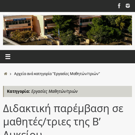
Μετάβαση
στο
περιεχόμενο
Αρχική
Αρχεία ανά κατηγορία "Εργασίες Μαθητών/τριών"
Κατηγορία:
Εργασίες Μαθητών/τριών
Διδακτική παρέμβαση σε
μαθητές/τριες της Β’
Λυκείου