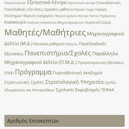
Εξεταστικά Κέντρα
Επαναληπτικές
Πανελλαδικών
Εξεταστικά κέντρα
Πανελλαδικές Εξετάσεις
Εργασίες μαθητών/τριών
Ημέρες
Ευχές
Επιστημών
Θερινές εφημερίες
Θερινό Σχολείο
Κέντρο Υγείας Περάματος
Κακοκαιρία
Λιμενικό Σώμα
Κωδικός ασφαλείας Μηχανογραφικού
Μαθητές/Μαθήτριες
Μηχανογραφικό
Δελτίο (Μ.Δ.)
Πανελλαδικές
Μουσικά μαθήματα
Οδηγίες
Πανεπιστήμια/Σχολές
Παράλληλο
Εξετάσεις
Μηχανογραφικό Δελτίο (Π.Μ.Δ.)
Προκαταρκτικές Εξετάσεις
Πρόγραμμα
Πυροσβεστική Ακαδημία
(ΠΚΕ)
Στρατολογική Υπηρεσία
Στρατιωτικές Σχολές
Σχολές
Σχολικός Εκφοβισμός
ΤΕΦΑΑ
Αξιωματικών και Αστυφυλάκων
Αριθμός Επισκεπτών