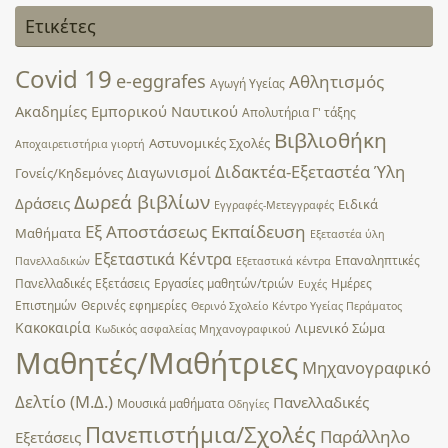
Ετικέτες
Covid 19
e-eggrafes
Αθλητισμός
Αγωγή Υγείας
Ακαδημίες Εμπορικού Ναυτικού
Απολυτήρια Γ' τάξης
Βιβλιοθήκη
Αστυνομικές Σχολές
Αποχαιρετιστήρια γιορτή
Διδακτέα-Εξεταστέα Ύλη
Διαγωνισμοί
Γονείς/Κηδεμόνες
Δωρεά βιβλίων
Δράσεις
Ειδικά
Εγγραφές-Μετεγγραφές
Εξ Αποστάσεως Εκπαίδευση
Μαθήματα
Εξεταστέα ύλη
Εξεταστικά Κέντρα
Επαναληπτικές
Πανελλαδικών
Εξεταστικά κέντρα
Πανελλαδικές Εξετάσεις
Εργασίες μαθητών/τριών
Ημέρες
Ευχές
Επιστημών
Θερινές εφημερίες
Θερινό Σχολείο
Κέντρο Υγείας Περάματος
Κακοκαιρία
Λιμενικό Σώμα
Κωδικός ασφαλείας Μηχανογραφικού
Μαθητές/Μαθήτριες
Μηχανογραφικό
Δελτίο (Μ.Δ.)
Πανελλαδικές
Μουσικά μαθήματα
Οδηγίες
Πανεπιστήμια/Σχολές
Παράλληλο
Εξετάσεις