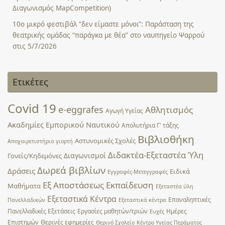
Διαγωνισμός MapCompetition)
10ο μικρό φεστιβάλ “δεν είμαστε μόνοι”: Παράσταση της
θεατρικής ομάδας “παράγκα με θέα” στο ναυπηγείο Ψαρρού
στις 5/7/2026
Ετικέτες
Covid 19
e-eggrafes
Αθλητισμός
Αγωγή Υγείας
Ακαδημίες Εμπορικού Ναυτικού
Απολυτήρια Γ' τάξης
Βιβλιοθήκη
Αστυνομικές Σχολές
Αποχαιρετιστήρια γιορτή
Διδακτέα-Εξεταστέα Ύλη
Διαγωνισμοί
Γονείς/Κηδεμόνες
Δωρεά βιβλίων
Δράσεις
Ειδικά
Εγγραφές-Μετεγγραφές
Εξ Αποστάσεως Εκπαίδευση
Μαθήματα
Εξεταστέα ύλη
Εξεταστικά Κέντρα
Επαναληπτικές
Πανελλαδικών
Εξεταστικά κέντρα
Πανελλαδικές Εξετάσεις
Εργασίες μαθητών/τριών
Ημέρες
Ευχές
Επιστημών
Θερινές εφημερίες
Θερινό Σχολείο
Κέντρο Υγείας Περάματος