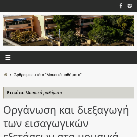
Μετάβαση
στο
περιεχόμενο
Αρχική
Άρθρα με ετικέτα "Μουσικά μαθήματα"
Ετικέτα:
Μουσικά μαθήματα
Οργάνωση και διεξαγωγή
των εισαγωγικών
εξετάσεων στα μουσικά