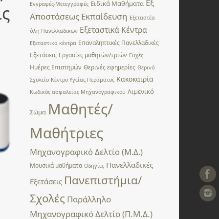
Εξ
Ειδικά Μαθήματα
Εγγραφές-Μετεγγραφές
ις
Αποστάσεως Εκπαίδευση
Εξεταστέα
Εξεταστικά Κέντρα
ύλη Πανελλαδικών
Επαναληπτικές Πανελλαδικές
Εξεταστικά κέντρα
Εξετάσεις
Εργασίες μαθητών/τριών
Ευχές
Ημέρες Επιστημών
Θερινές εφημερίες
Θερινό
Κακοκαιρία
Σχολείο
Κέντρο Υγείας Περάματος
Λιμενικό
Κωδικός ασφαλείας Μηχανογραφικού
Μαθητές/
Σώμα
Μαθήτριες
Μηχανογραφικό Δελτίο (Μ.Δ.)
Πανελλαδικές
Μουσικά μαθήματα
Οδηγίες
Πανεπιστήμια/
Εξετάσεις
Σχολές
Παράλληλο
Μηχανογραφικό Δελτίο (Π.Μ.Δ.)