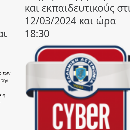
και εκπαιδευτικούς στ
12/03/2024 και ώρα
αι
18:30
ο των
 την
αση
υ