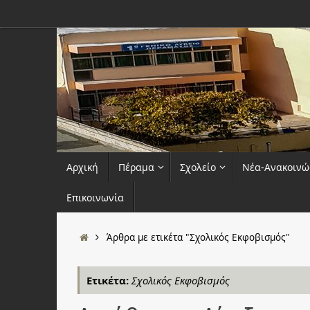
Μετάβαση
στο
περιεχόμενο
Μετάβαση
Αρχική
Πέραμα
Σχολείο
Νέα-Ανακοινώ
στο
περιεχόμενο
Επικοινωνία
Αρχική
Άρθρα με ετικέτα "Σχολικός Εκφοβισμός"
Ετικέτα:
Σχολικός Εκφοβισμός