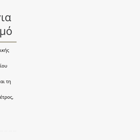
ια
σμό
ικής
ίου
αι τη
έτρος,