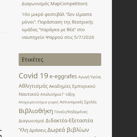
Διαγωνισμός MapCompetition)
10ο μικρό φεστιβάλ “δεν είμαστε
μόνοι”: Παράσταση της θεατρικής
ομάδας “παράγκα με θέα” στο
ναυπηγείο Ψαρρού στις 5/7/2026
Ετικέτες
Covid 19
e-eggrafes
Αγωγή Υγείας
Αθλητισμός
Ακαδημίες Εμπορικού
Ναυτικού
Απολυτήρια Γ' τάξης
Αστυνομικές Σχολές
Αποχαιρετιστήρια γιορτή
Βιβλιοθήκη
Γονείς/Κηδεμόνες
Διδακτέα-Εξεταστέα
Διαγωνισμοί
ς
Δωρεά βιβλίων
Ύλη
Δράσεις