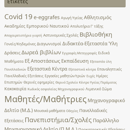
Ετικέτες
Covid 19
e-eggrafes
Αθλητισμός
Αγωγή Υγείας
Ακαδημίες Εμπορικού Ναυτικού
Απολυτήρια Γ' τάξης
Βιβλιοθήκη
Αστυνομικές Σχολές
Αποχαιρετιστήρια γιορτή
Διδακτέα-Εξεταστέα Ύλη
Διαγωνισμοί
Γονείς/Κηδεμόνες
Δωρεά βιβλίων
Δράσεις
Ειδικά
Εγγραφές-Μετεγγραφές
Εξ Αποστάσεως Εκπαίδευση
Μαθήματα
Εξεταστέα ύλη
Εξεταστικά Κέντρα
Επαναληπτικές
Πανελλαδικών
Εξεταστικά κέντρα
Πανελλαδικές Εξετάσεις
Εργασίες μαθητών/τριών
Ημέρες
Ευχές
Επιστημών
Θερινές εφημερίες
Θερινό Σχολείο
Κέντρο Υγείας Περάματος
Κακοκαιρία
Λιμενικό Σώμα
Κωδικός ασφαλείας Μηχανογραφικού
Μαθητές/Μαθήτριες
Μηχανογραφικό
Δελτίο (Μ.Δ.)
Πανελλαδικές
Μουσικά μαθήματα
Οδηγίες
Πανεπιστήμια/Σχολές
Παράλληλο
Εξετάσεις
Μηχανογραφικό Δελτίο (Π.Μ.Δ.)
Προκαταρκτικές Εξετάσεις