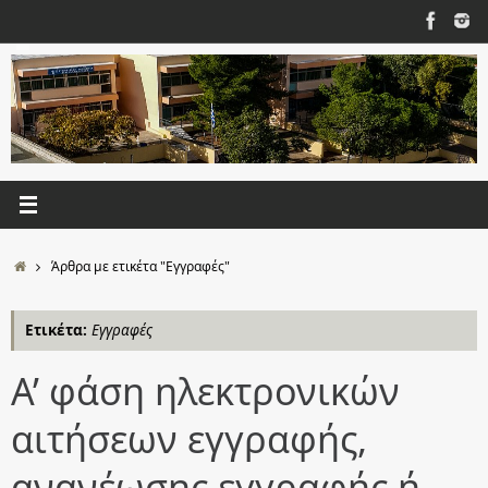
Μετάβαση
στο
περιεχόμενο
Αρχική
Άρθρα με ετικέτα "Εγγραφές"
Ετικέτα:
Εγγραφές
Α’ φάση ηλεκτρονικών
αιτήσεων εγγραφής,
ανανέωσης εγγραφής ή