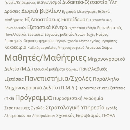
Διδακτέα-Εξεταστέα Ύλη
Διαγωνισμοί
Γονείς/Κηδεμόνες
Δωρεά βιβλίων
Δράσεις
Ειδικά
Εγγραφές-Μετεγγραφές
Εξ Αποστάσεως Εκπαίδευση
Μαθήματα
Εξεταστέα ύλη
Εξεταστικά Κέντρα
Επαναληπτικές
Πανελλαδικών
Εξεταστικά κέντρα
Πανελλαδικές Εξετάσεις
Εργασίες μαθητών/τριών
Ημέρες
Ευχές
Επιστημών
Θερινές εφημερίες
Θερινό Σχολείο
Κέντρο Υγείας Περάματος
Κακοκαιρία
Λιμενικό Σώμα
Κωδικός ασφαλείας Μηχανογραφικού
Μαθητές/Μαθήτριες
Μηχανογραφικό
Δελτίο (Μ.Δ.)
Πανελλαδικές
Μουσικά μαθήματα
Οδηγίες
Πανεπιστήμια/Σχολές
Παράλληλο
Εξετάσεις
Μηχανογραφικό Δελτίο (Π.Μ.Δ.)
Προκαταρκτικές Εξετάσεις
Πρόγραμμα
Πυροσβεστική Ακαδημία
(ΠΚΕ)
Στρατολογική Υπηρεσία
Στρατιωτικές Σχολές
Σχολές
Σχολικός Εκφοβισμός
ΤΕΦΑΑ
Αξιωματικών και Αστυφυλάκων